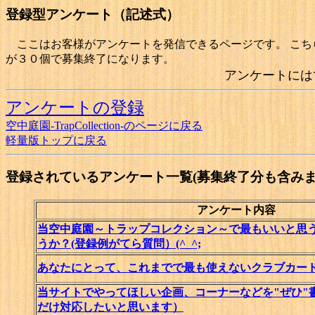
登録型アンケート（記述式）
ここはお客様がアンケートを発信できるページです。 こち
が３０個で募集終了になります。
アンケートには
アンケートの登録
空中庭園-TrapCollection-のページに戻る
軽量版トップに戻る
登録されているアンケート一覧(募集終了分も含み
アンケート内容
当空中庭園～トラップコレクション～で最もいいと思
うか？(登録例がてら質問）(^_^;
あなたにとって、これまでで最も使えないクラブカー
当サイトでやってほしい企画、コーナーなどを"ぜひ"
だけ対応したいと思います）