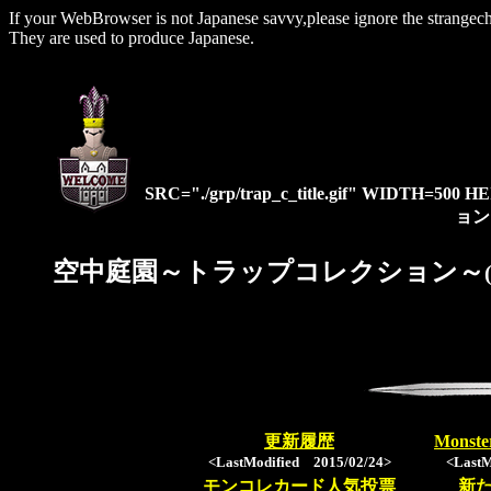
If your WebBrowser is not Japanese savvy,please ignore the strangech
They are used to produce Japanese.
SRC="./grp/trap_c_title.gif" WID
ョン～
空中庭園～トラップコレクション～
更新履歴
Monst
<LastModified 2015/02/24>
<LastM
モンコレカード人気投票
新