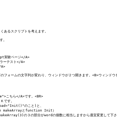
くあるスクリプトを考えます。

す。

ript実験ページ</A>

>カラーテスト</A>

A>

フォームの文字列が変わり、ウィンドウが２つ開きます。<B>ウィンドウを
e">こちら</A>です。<BR>

Ｋです。

="Init()"のこと)と、

keArrayとfunction Init）

makeArray(3)の３の部分がwordの個数に相当しますから適宜変更して下さ