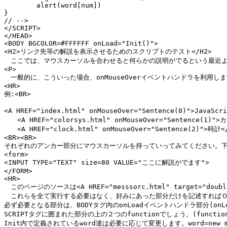
	alert(word[num])

}

// -->

</SCRIPT>

</HEAD>

<BODY BGCOLOR=#FFFFFF onLoad="Init()">

<H2>リンク先等の解説を表示させるためのスクリプトのテスト</H2>

　ここでは、マウスカーソルを合わせると何らかの説明がでるという最近よ
<P>

　一般的に、こういった場合、onMouseOverイベントハンドラを利用しま
<HR>

例:<BR>

<A HREF="index.html" onMouseOver="Sentence(0)">JavaSc
　　<A HREF="colorsys.html" onMouseOver="Sentence(1)"
　　<A HREF="clock.html" onMouseOver="Sentence(2)">時計</
<BR><BR>

それぞれのアンカー部分にマウスカーソルを持っていってみてください。下の
<form>

<INPUT TYPE="TEXT" size=80 VALUE="ここに解説がでます">

</FORM>

<HR>

　このページのソースは<A HREF="messsorc.html" target="doubl
　これらを全て実行する必要はなく、好みにあった部分だけを記述すればＯ
必ず必要となる部分は、BODYタグ内のonLoadイベントハンドラ部分(onLoad
SCRIPTタグに囲まれた部分の上の２つのfunctionでしょう。(function ma
Init内で定義されているword達は必要に応じて変更します。word=new 