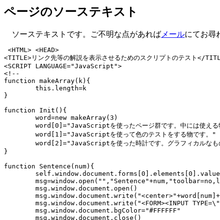
ページのソーステキスト
ソーステキストです。ご不明な点があれば
メール
にてお尋
 <HTML> <HEAD> 

<TITLE>リンク先等の解説を表示させるためのスクリプトのテスト</TITLE
<SCRIPT LANGUAGE="JavaScript">

<!--

function makeArray(k){

	this.length=k

}

function Init(){

	word=new makeArray(3)

	word[0]="JavaScriptを使ったページ群です。中には使える物もあるかも"

	word[1]="JavaScriptを使って色のテストをする物です。"

	word[2]="JavaScriptを使った時計です。グラフィカルなものではありません。"

}

function Sentence(num){

	self.window.document.forms[0].elements[0].value=word[num]

	msg=window.open("","Sentence"+num,"toolbar=no,location=no,directories=no,status=no,width=500,height=100")

	msg.window.document.open()

	msg.window.document.write("<center>"+word[num]+"<BR>")

	msg.window.document.write("<FORM><INPUT TYPE=\"button\" VALUE=\"OK\" onClick=\"window.close()\"></FORM></CENTER>")

	msg.window.document.bgColor="#FFFFFF"

	msg.window.document.close()
